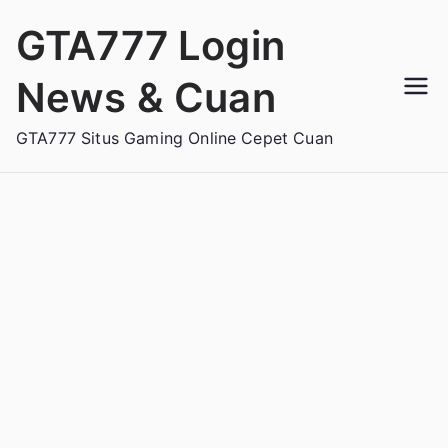
Loncat
GTA777 Login
ke
konten
News & Cuan
GTA777 Situs Gaming Online Cepet Cuan