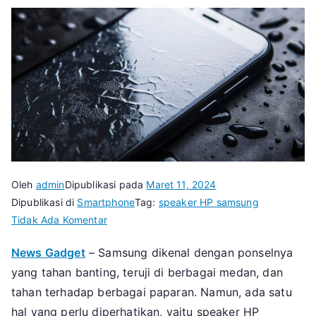
Oleh
admin
Dipublikasi pada
Maret 11, 2024
Dipublikasi di
Smartphone
Tag:
speaker HP samsung
pada
Tidak Ada Komentar
Begini
News Gadget
– Samsung dikenal dengan ponselnya
Cara
yang tahan banting, teruji di berbagai medan, dan
Memperbaiki
Speaker
tahan terhadap berbagai paparan. Namun, ada satu
HP
hal yang perlu diperhatikan, yaitu speaker HP