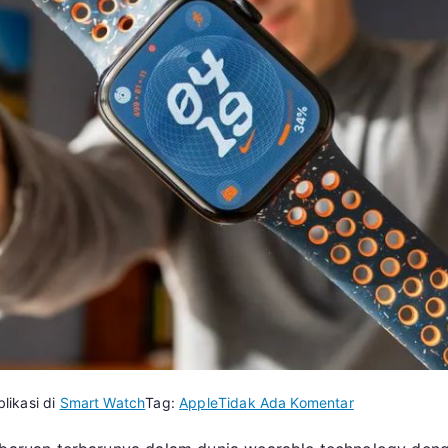
pada
likasi di
Smart Watch
Tag:
Apple
Tidak Ada Komentar
Apple