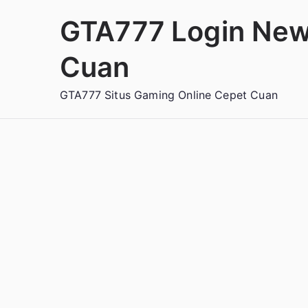
Loncat
GTA777 Login New
ke
konten
Cuan
GTA777 Situs Gaming Online Cepet Cuan