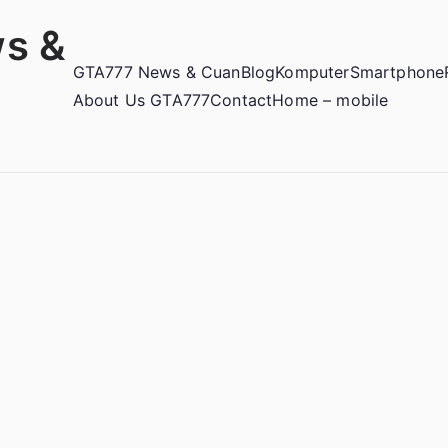
s &
GTA777 News & Cuan
Blog
Komputer
Smartphone
About Us GTA777
Contact
Home – mobile