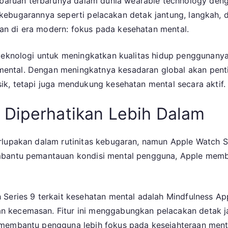
aruan terbarunya dalam dunia wearable technology deng
Watch
ur kebugarannya seperti pelacakan detak jantung, langkah, d
Series
9:
n di era modern: fokus pada kesehatan mental.
Melangkah
Lebih
 teknologi untuk meningkatkan kualitas hidup penggunan
Jauh
ntal. Dengan meningkatnya kesadaran global akan penti
dalam
ik, tetapi juga mendukung kesehatan mental secara aktif.
Menjaga
Kesehatan
 Diperhatikan Lebih Dalam
Mental
Pengguna
rlupakan dalam rutinitas kebugaran, namun Apple Watch 
mbantu pemantauan kondisi mental pengguna, Apple memb
 Series 9 terkait kesehatan mental adalah Mindfulness 
kecemasan. Fitur ini menggabungkan pelacakan detak jan
 membantu pengguna lebih fokus pada kesejahteraan ment