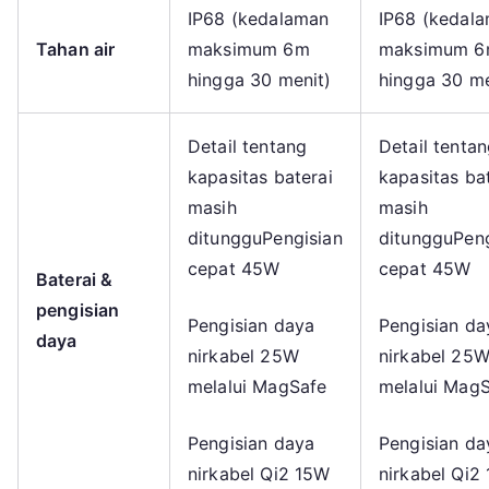
IP68 (kedalaman
IP68 (kedal
Tahan air
maksimum 6m
maksimum 
hingga 30 menit)
hingga 30 me
Detail tentang
Detail tenta
kapasitas baterai
kapasitas ba
masih
masih
ditungguPengisian
ditungguPeng
cepat 45W
cepat 45W
Baterai &
pengisian
Pengisian daya
Pengisian da
daya
nirkabel 25W
nirkabel 25
melalui MagSafe
melalui Mag
Pengisian daya
Pengisian da
nirkabel Qi2 15W
nirkabel Qi2