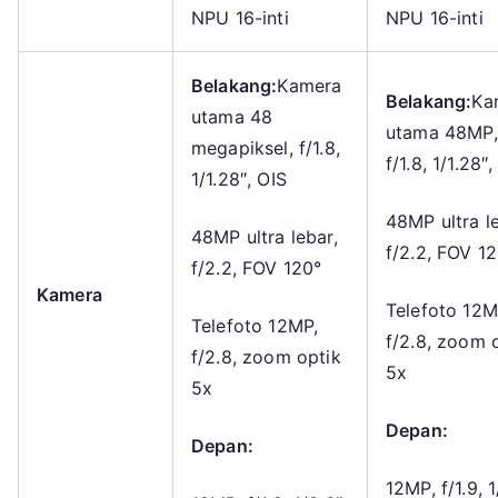
NPU 16-inti
NPU 16-inti
Belakang:
Kamera
Belakang:
Ka
utama 48
utama 48MP,
megapiksel, f/1.8,
f/1.8, 1/1.28″
1/1.28″, OIS
48MP ultra le
48MP ultra lebar,
f/2.2, FOV 1
f/2.2, FOV 120°
Kamera
Telefoto 12M
Telefoto 12MP,
f/2.8, zoom 
f/2.8, zoom optik
5x
5x
Depan:
Depan:
12MP, f/1.9, 1