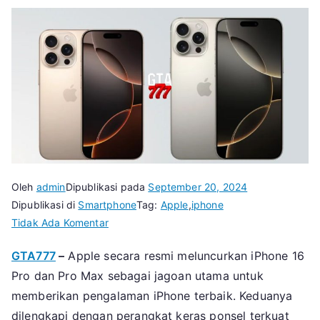
Oleh
admin
Dipublikasi pada
September 20, 2024
Dipublikasi di
Smartphone
Tag:
Apple
,
iphone
pada
Tidak Ada Komentar
Apple
GTA777
–
Apple secara resmi meluncurkan iPhone 16
iPhone
Pro dan Pro Max sebagai jagoan utama untuk
16
Pro
memberikan pengalaman iPhone terbaik. Keduanya
VS
dilengkapi dengan perangkat keras ponsel terkuat