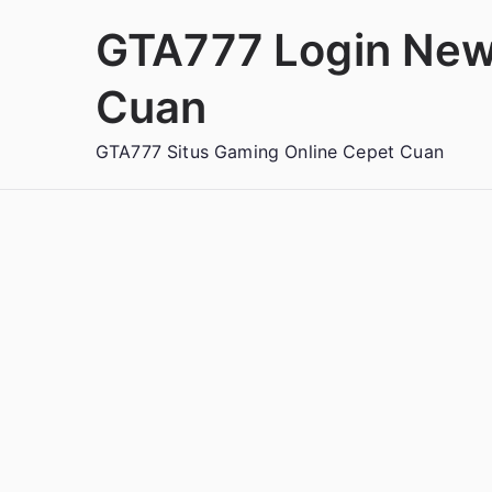
Loncat
GTA777 Login New
ke
konten
Cuan
GTA777 Situs Gaming Online Cepet Cuan