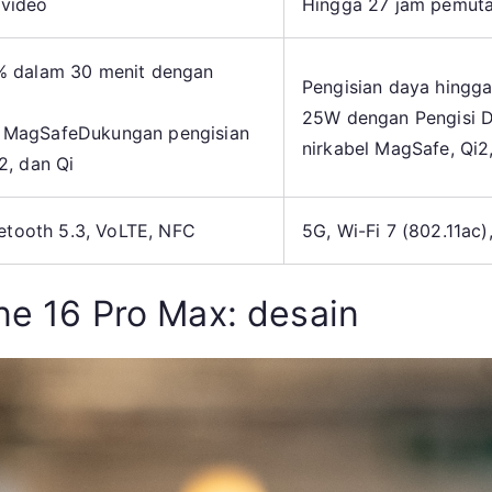
 video
Hingga 27 jam pemuta
% dalam 30 menit dengan
Pengisian daya hingg
25W dengan Pengisi 
 MagSafeDukungan pengisian
nirkabel MagSafe, Qi2
2, dan Qi
uetooth 5.3, VoLTE, NFC
5G, Wi-Fi 7 (802.11ac)
ne 16 Pro Max: desain