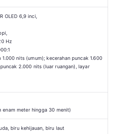
R OLED 6,9 inci,
ppi,
20 Hz
000:1
 1.000 nits (umum); kecerahan puncak 1.600
puncak 2.000 nits (luar ruangan), layar
 enam meter hingga 30 menit)
da, biru kehijauan, biru laut