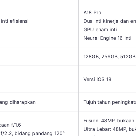
A18 Pro
nti efisiensi
Dua inti kinerja dan em
GPU enam inti
Neural Engine 16 inti
128GB, 256GB, 512GB
Versi iOS 18
yang diharapkan
Tujuh tahun peningka
Fusion: 48MP, bukaan 
aan f/1.6
Ultra Lebar: 48MP, bu
 f/2.2, bidang pandang 120°