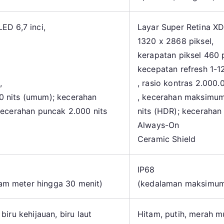
ED 6,7 inci,
Layar Super Retina XD
1320 x 2868 piksel,
kerapatan piksel 460 
kecepatan refresh 1-1
,
, rasio kontras 2.000.
 nits (umum); kecerahan
, kecerahan maksimum
kecerahan puncak 2.000 nits
nits (HDR); kecerahan 
Always-On
Ceramic Shield
IP68
m meter hingga 30 menit)
(kedalaman maksimum
biru kehijauan, biru laut
Hitam, putih, merah mu