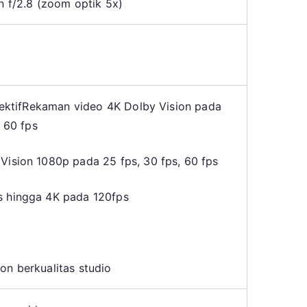
n f/2.8 (zoom optik 5x)
flektifRekaman video 4K Dolby Vision pada
, 60 fps
ision 1080p pada 25 fps, 30 fps, 60 fps
 hingga 4K pada 120fps
n berkualitas studio