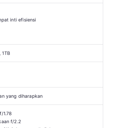
pat inti efisiensi
, 1TB
tan yang diharapkan
f/1.78
kaan f/2.2