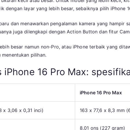
 ukuran kecil atau besar. Untuk model yang lebih kecil, k
iPhone
rik dengan layar yang lebih besar, sebaiknya pilih iPhone 
16
Plus
VS
rbaru dan menawarkan pengalaman kamera yang hampir s
iPhone
eduanya juga dilengkapi dengan Action Button dan fitur Ca
16
Pro
ebih besar namun non-Pro, atau iPhone terbaik yang dit
Max:
 menentukan pilihan.
iPhone
Lebar
 iPhone 16 Pro Max: spesifika
Mana
yang
Paling
iPhone 16 Pro Max
Cocok
 x 3,06 x 0,31 inci)
163 x 77,6 x 8,3 mm (6
8,01 ons (227 gram)