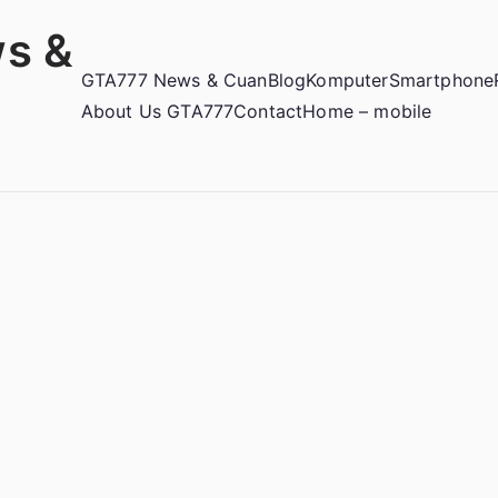
s &
GTA777 News & Cuan
Blog
Komputer
Smartphone
About Us GTA777
Contact
Home – mobile