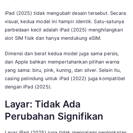
iPad (2025) tidak mengubah desain tersebut. Secara
visual, kedua model ini hampir identik. Satu-satunya
perbedaan kecil adalah iPad (2025) menghilangkan
slot SIM fisik dan hanya mendukung eSIM.
Dimensi dan berat kedua model juga sama persis,
dan Apple bahkan mempertahankan pilihan warna
yang sama: biru, pink, kuning, dan silver. Selain itu,
casing pelindung untuk iPad (2022) juga kompatibel
dengan iPad (2025).
Layar: Tidak Ada
Perubahan Signifikan
Layar iPad (2025) juga tidak mengalami peningkatan.