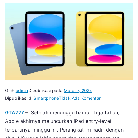
Oleh
admin
Dipublikasi pada
Maret 7, 2025
pada
Dipublikasi di
Smartphone
Tidak Ada Komentar
Apple
GTA777
–
Setelah menunggu hampir tiga tahun,
iPad
Apple akhirnya meluncurkan iPad entry-level
(2025)
vs
terbarunya minggu ini. Perangkat ini hadir dengan
iPad