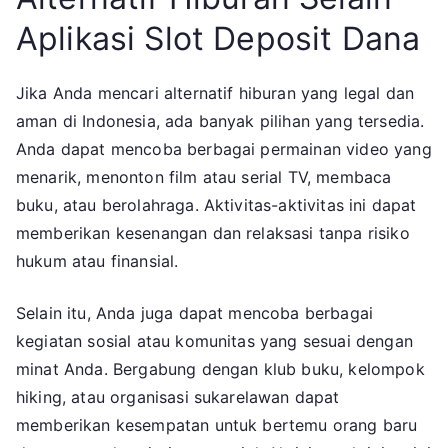
Aplikasi Slot Deposit Dana
Jika Anda mencari alternatif hiburan yang legal dan
aman di Indonesia, ada banyak pilihan yang tersedia.
Anda dapat mencoba berbagai permainan video yang
menarik, menonton film atau serial TV, membaca
buku, atau berolahraga. Aktivitas-aktivitas ini dapat
memberikan kesenangan dan relaksasi tanpa risiko
hukum atau finansial.
Selain itu, Anda juga dapat mencoba berbagai
kegiatan sosial atau komunitas yang sesuai dengan
minat Anda. Bergabung dengan klub buku, kelompok
hiking, atau organisasi sukarelawan dapat
memberikan kesempatan untuk bertemu orang baru