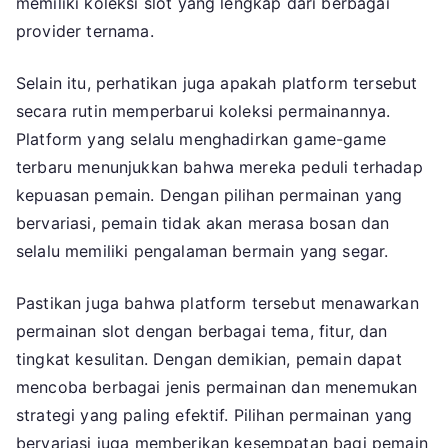
memiliki koleksi slot yang lengkap dari berbagai
provider ternama.
Selain itu, perhatikan juga apakah platform tersebut
secara rutin memperbarui koleksi permainannya.
Platform yang selalu menghadirkan game-game
terbaru menunjukkan bahwa mereka peduli terhadap
kepuasan pemain. Dengan pilihan permainan yang
bervariasi, pemain tidak akan merasa bosan dan
selalu memiliki pengalaman bermain yang segar.
Pastikan juga bahwa platform tersebut menawarkan
permainan slot dengan berbagai tema, fitur, dan
tingkat kesulitan. Dengan demikian, pemain dapat
mencoba berbagai jenis permainan dan menemukan
strategi yang paling efektif. Pilihan permainan yang
bervariasi juga memberikan kesempatan bagi pemain