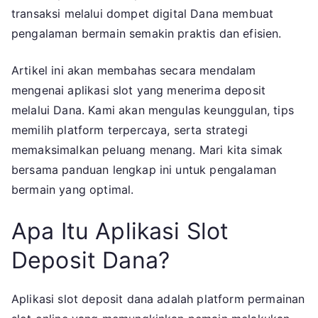
transaksi melalui dompet digital Dana membuat
pengalaman bermain semakin praktis dan efisien.
Artikel ini akan membahas secara mendalam
mengenai aplikasi slot yang menerima deposit
melalui Dana. Kami akan mengulas keunggulan, tips
memilih platform terpercaya, serta strategi
memaksimalkan peluang menang. Mari kita simak
bersama panduan lengkap ini untuk pengalaman
bermain yang optimal.
Apa Itu Aplikasi Slot
Deposit Dana?
Aplikasi slot deposit dana adalah platform permainan