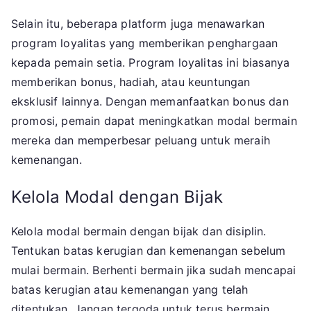
Selain itu, beberapa platform juga menawarkan
program loyalitas yang memberikan penghargaan
kepada pemain setia. Program loyalitas ini biasanya
memberikan bonus, hadiah, atau keuntungan
eksklusif lainnya. Dengan memanfaatkan bonus dan
promosi, pemain dapat meningkatkan modal bermain
mereka dan memperbesar peluang untuk meraih
kemenangan.
Kelola Modal dengan Bijak
Kelola modal bermain dengan bijak dan disiplin.
Tentukan batas kerugian dan kemenangan sebelum
mulai bermain. Berhenti bermain jika sudah mencapai
batas kerugian atau kemenangan yang telah
ditentukan. Jangan tergoda untuk terus bermain