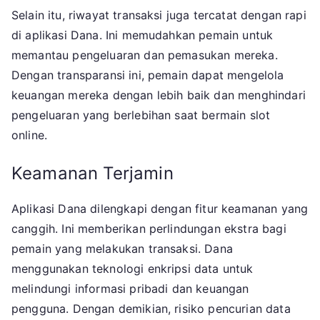
Selain itu, riwayat transaksi juga tercatat dengan rapi
di aplikasi Dana. Ini memudahkan pemain untuk
memantau pengeluaran dan pemasukan mereka.
Dengan transparansi ini, pemain dapat mengelola
keuangan mereka dengan lebih baik dan menghindari
pengeluaran yang berlebihan saat bermain slot
online.
Keamanan Terjamin
Aplikasi Dana dilengkapi dengan fitur keamanan yang
canggih. Ini memberikan perlindungan ekstra bagi
pemain yang melakukan transaksi. Dana
menggunakan teknologi enkripsi data untuk
melindungi informasi pribadi dan keuangan
pengguna. Dengan demikian, risiko pencurian data