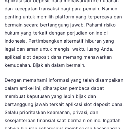
Aplikasi slot deposit dana menawarkan kemudahan
dan kecepatan transaksi bagi para pemain. Namun,
penting untuk memilih platform yang terpercaya dan
bermain secara bertanggung jawab. Pahami risiko
hukum yang terkait dengan perjudian online di
Indonesia. Pertimbangkan alternatif hiburan yang
legal dan aman untuk mengisi waktu luang Anda.
aplikasi slot deposit dana memang menawarkan
kemudahan. Bijaklah dalam bermain.
Dengan memahami informasi yang telah disampaikan
dalam artikel ini, diharapkan pembaca dapat
membuat keputusan yang lebih bijak dan
bertanggung jawab terkait aplikasi slot deposit dana.
Selalu prioritaskan keamanan, privasi, dan
kesejahteraan finansial saat bermain online. Ingatlah
bahwa hiburan seharusnya memberikan kesenangan