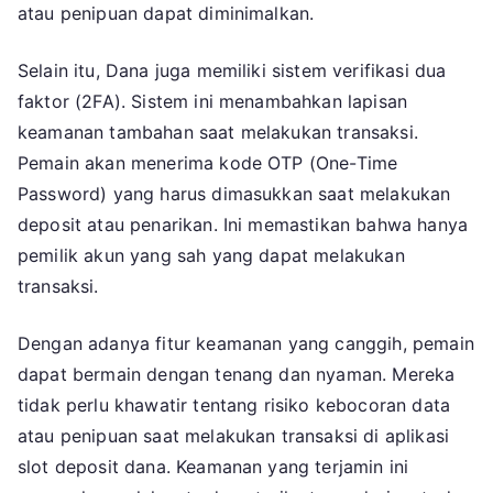
atau penipuan dapat diminimalkan.
Selain itu, Dana juga memiliki sistem verifikasi dua
faktor (2FA). Sistem ini menambahkan lapisan
keamanan tambahan saat melakukan transaksi.
Pemain akan menerima kode OTP (One-Time
Password) yang harus dimasukkan saat melakukan
deposit atau penarikan. Ini memastikan bahwa hanya
pemilik akun yang sah yang dapat melakukan
transaksi.
Dengan adanya fitur keamanan yang canggih, pemain
dapat bermain dengan tenang dan nyaman. Mereka
tidak perlu khawatir tentang risiko kebocoran data
atau penipuan saat melakukan transaksi di aplikasi
slot deposit dana. Keamanan yang terjamin ini