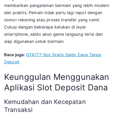
memberikan pengalaman bermain yang lebih modern
dan praktis. Pemain tidak perlu lagi repot dengan
nomor rekening atau proses transfer yang rumit.
Cukup dengan beberapa ketukan di layar
smartphone, saldo akun game langsung terisi dan
siap digunakan untuk bermain.
Baca juga:
GTA777 Slot Gratis Saldo Dana Tanpa
Deposit
Keunggulan Menggunakan
Aplikasi Slot Deposit Dana
Kemudahan dan Kecepatan
Transaksi