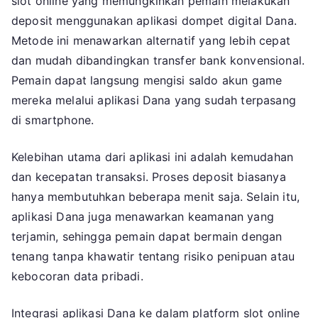
slot online yang memungkinkan pemain melakukan
deposit menggunakan aplikasi dompet digital Dana.
Metode ini menawarkan alternatif yang lebih cepat
dan mudah dibandingkan transfer bank konvensional.
Pemain dapat langsung mengisi saldo akun game
mereka melalui aplikasi Dana yang sudah terpasang
di smartphone.
Kelebihan utama dari aplikasi ini adalah kemudahan
dan kecepatan transaksi. Proses deposit biasanya
hanya membutuhkan beberapa menit saja. Selain itu,
aplikasi Dana juga menawarkan keamanan yang
terjamin, sehingga pemain dapat bermain dengan
tenang tanpa khawatir tentang risiko penipuan atau
kebocoran data pribadi.
Integrasi aplikasi Dana ke dalam platform slot online