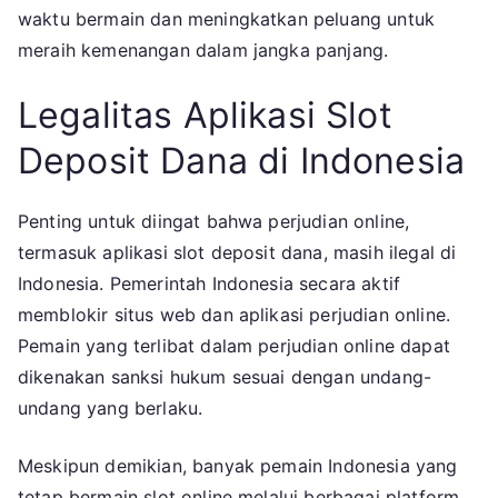
waktu bermain dan meningkatkan peluang untuk
meraih kemenangan dalam jangka panjang.
Legalitas Aplikasi Slot
Deposit Dana di Indonesia
Penting untuk diingat bahwa perjudian online,
termasuk aplikasi slot deposit dana, masih ilegal di
Indonesia. Pemerintah Indonesia secara aktif
memblokir situs web dan aplikasi perjudian online.
Pemain yang terlibat dalam perjudian online dapat
dikenakan sanksi hukum sesuai dengan undang-
undang yang berlaku.
Meskipun demikian, banyak pemain Indonesia yang
tetap bermain slot online melalui berbagai platform.