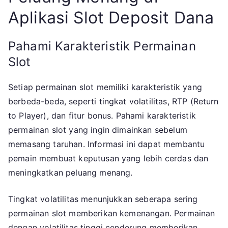
Aplikasi Slot Deposit Dana
Pahami Karakteristik Permainan
Slot
Setiap permainan slot memiliki karakteristik yang
berbeda-beda, seperti tingkat volatilitas, RTP (Return
to Player), dan fitur bonus. Pahami karakteristik
permainan slot yang ingin dimainkan sebelum
memasang taruhan. Informasi ini dapat membantu
pemain membuat keputusan yang lebih cerdas dan
meningkatkan peluang menang.
Tingkat volatilitas menunjukkan seberapa sering
permainan slot memberikan kemenangan. Permainan
dengan volatilitas tinggi cenderung memberikan