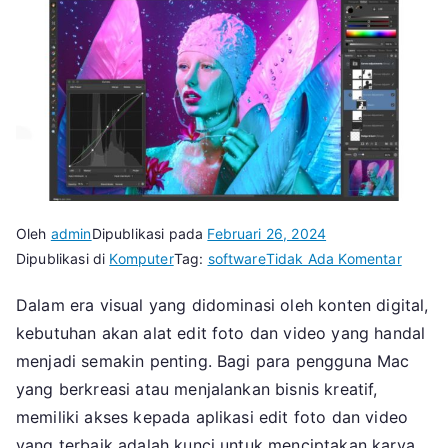
Oleh
admin
Dipublikasi pada
Februari 26, 2024
pada
Dipublikasi di
Komputer
Tag:
software
Tidak Ada Komentar
Aplikas
Dalam era visual yang didominasi oleh konten digital,
Mac
kebutuhan akan alat edit foto dan video yang handal
Untuk
Edit
menjadi semakin penting. Bagi para pengguna Mac
Foto
yang berkreasi atau menjalankan bisnis kreatif,
dan
memiliki akses kepada aplikasi edit foto dan video
Video
yang terbaik adalah kunci untuk menciptakan karya