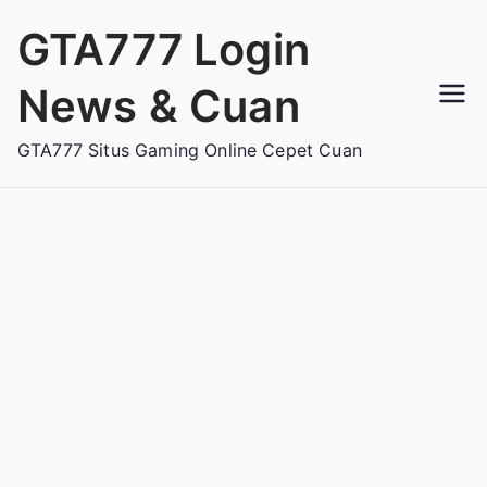
Loncat
GTA777 Login
ke
konten
News & Cuan
GTA777 Situs Gaming Online Cepet Cuan