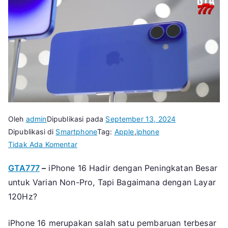
Oleh
admin
Dipublikasi pada
September 13, 2024
Dipublikasi di
Smartphone
Tag:
Apple
,
iphone
pada
Tidak Ada Komentar
Apakah
GTA777
–
iPhone 16 Hadir dengan Peningkatan Besar
iPhone
untuk Varian Non-Pro, Tapi Bagaimana dengan Layar
16
Memiliki
120Hz?
Refresh
Rate
iPhone 16 merupakan salah satu pembaruan terbesar