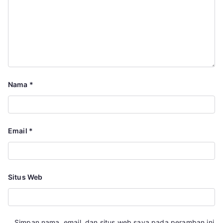
Nama
*
Email
*
Situs Web
Simpan nama, email, dan situs web saya pada peramban ini