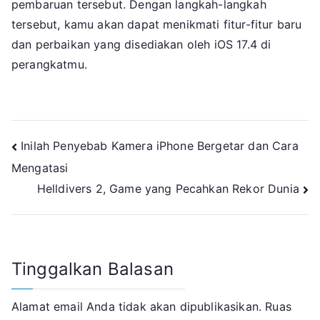
pembaruan tersebut. Dengan langkah-langkah
tersebut, kamu akan dapat menikmati fitur-fitur baru
dan perbaikan yang disediakan oleh iOS 17.4 di
perangkatmu.
Navigasi
Inilah Penyebab Kamera iPhone Bergetar dan Cara
Mengatasi
pos
Helldivers 2, Game yang Pecahkan Rekor Dunia
Tinggalkan Balasan
Alamat email Anda tidak akan dipublikasikan.
Ruas