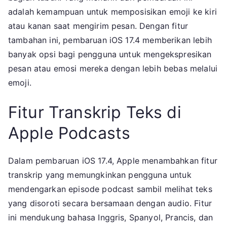
adalah kemampuan untuk memposisikan emoji ke kiri
atau kanan saat mengirim pesan. Dengan fitur
tambahan ini, pembaruan iOS 17.4 memberikan lebih
banyak opsi bagi pengguna untuk mengekspresikan
pesan atau emosi mereka dengan lebih bebas melalui
emoji.
Fitur Transkrip Teks di
Apple Podcasts
Dalam pembaruan iOS 17.4, Apple menambahkan fitur
transkrip yang memungkinkan pengguna untuk
mendengarkan episode podcast sambil melihat teks
yang disoroti secara bersamaan dengan audio. Fitur
ini mendukung bahasa Inggris, Spanyol, Prancis, dan