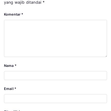
yang wajib ditandai
*
Komentar
*
Nama
*
Email
*