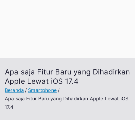
Apa saja Fitur Baru yang Dihadirkan
Apple Lewat iOS 17.4
Beranda
Smartphone
Apa saja Fitur Baru yang Dihadirkan Apple Lewat iOS
17.4