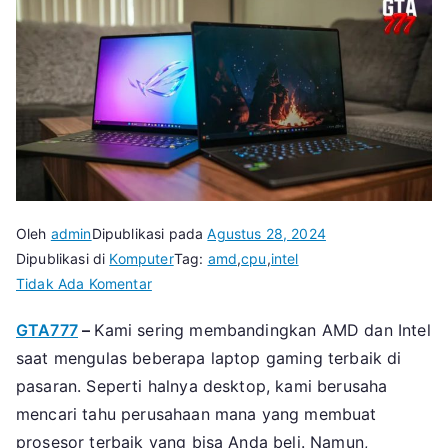
Oleh
admin
Dipublikasi pada
Agustus 28, 2024
Dipublikasi di
Komputer
Tag:
amd
,
cpu
,
intel
pada
Tidak Ada Komentar
AMD
GTA777
–
Kami sering membandingkan AMD dan Intel
Kalahkan
saat mengulas beberapa laptop gaming terbaik di
Intel
di
pasaran. Seperti halnya desktop, kami berusaha
Laptop
mencari tahu perusahaan mana yang membuat
Gaming
prosesor terbaik yang bisa Anda beli. Namun,