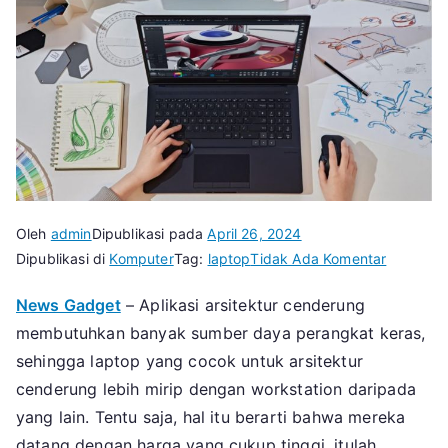
Oleh
admin
Dipublikasi pada
April 26, 2024
pada
Dipublikasi di
Komputer
Tag:
laptop
Tidak Ada Komentar
5
News Gadget
– Aplikasi arsitektur cenderung
Laptop
membutuhkan banyak sumber daya perangkat keras,
Terbaik
Untuk
sehingga laptop yang cocok untuk arsitektur
Arsitek
cenderung lebih mirip dengan workstation daripada
Atau
yang lain. Tentu saja, hal itu berarti bahwa mereka
Kuliah
datang dengan harga yang cukup tinggi, itulah