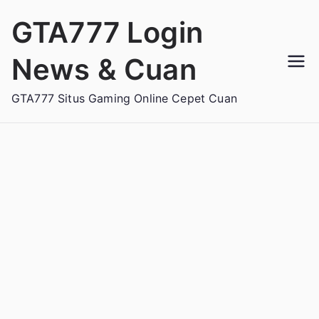
Loncat
GTA777 Login
ke
konten
News & Cuan
GTA777 Situs Gaming Online Cepet Cuan