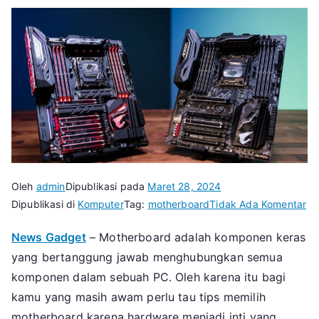
Oleh
admin
Dipublikasi pada
Maret 28, 2024
pa
Dipublikasi di
Komputer
Tag:
motherboard
Tidak Ada Komentar
Ini
News Gadget
– Motherboard adalah komponen keras
Ti
yang bertanggung jawab menghubungkan semua
Me
Mo
komponen dalam sebuah PC. Oleh karena itu bagi
Ba
kamu yang masih awam perlu tau tips memilih
Ya
motherboard karena hardware menjadi inti yang